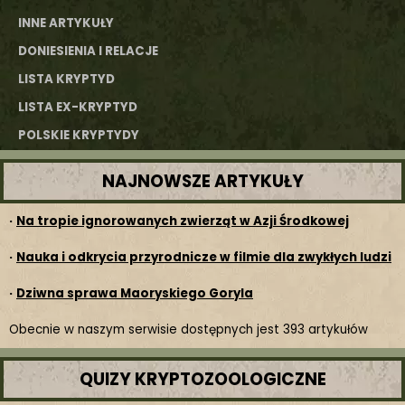
INNE ARTYKUŁY
DONIESIENIA I RELACJE
LISTA KRYPTYD
LISTA EX-KRYPTYD
POLSKIE KRYPTYDY
NAJNOWSZE ARTYKUŁY
·
Na tropie ignorowanych zwierząt w Azji Środkowej
·
Nauka i odkrycia przyrodnicze w filmie dla zwykłych ludzi
·
Dziwna sprawa Maoryskiego Goryla
Obecnie w naszym serwisie dostępnych jest 393 artykułów
QUIZY KRYPTOZOOLOGICZNE