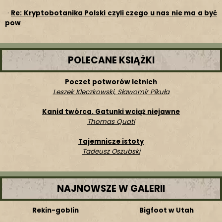
·
Re: Kryptobotanika Polski czyli czego u nas nie ma a być
pow
POLECANE KSIĄŻKI
Poczet potworów letnich
Leszek Kleczkowski, Sławomir Pikuła
Kanid twórca. Gatunki wciąż niejawne
Thomas Quatl
Tajemnicze istoty
Tadeusz Oszubski
NAJNOWSZE W GALERII
Rekin-goblin
Bigfoot w Utah