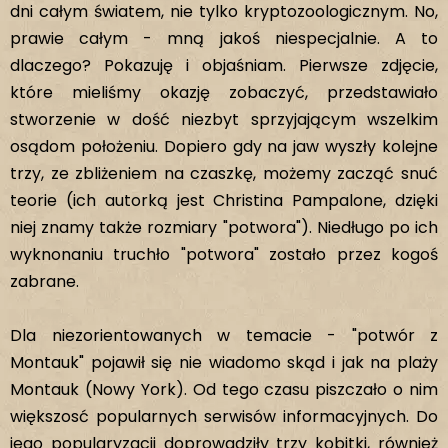
dni całym światem, nie tylko kryptozoologicznym. No,
prawie całym - mną jakoś niespecjalnie. A to
dlaczego? Pokazuję i objaśniam. Pierwsze zdjęcie,
które mieliśmy okazję zobaczyć, przedstawiało
stworzenie w dość niezbyt sprzyjającym wszelkim
osądom położeniu. Dopiero gdy na jaw wyszły kolejne
trzy, ze zbliżeniem na czaszkę, możemy zacząć snuć
teorie (ich autorką jest Christina Pampalone, dzięki
niej znamy także rozmiary "potwora"). Niedługo po ich
wyknonaniu truchło "potwora" zostało przez kogoś
zabrane.
Dla niezorientowanych w temacie - "potwór z
Montauk" pojawił się nie wiadomo skąd i jak na plaży
Montauk (Nowy York). Od tego czasu piszczało o nim
większosć popularnych serwisów informacyjnych. Do
jego popularyzacji doprowadziły trzy kobitki, również