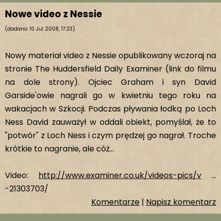
Nowe video z Nessie
(dodano: 10 Jul 2008, 17:23)
Nowy materiał video z Nessie opublikowany wczoraj na
stronie The Huddersfield Daily Examiner (link do filmu
na dole strony). Ojciec Graham i syn David
Garside'owie nagrali go w kwietniu tego roku na
wakacjach w Szkocji. Podczas pływania łodką po Loch
Ness David zauważył w oddali obiekt, pomyślał, że to
"potwór" z Loch Ness i czym prędzej go nagrał. Troche
krótkie to nagranie, ale cóż...
Video:
http://www.examiner.co.uk/videos-pics/v
...
-21303703/
Komentarze
|
Napisz komentarz