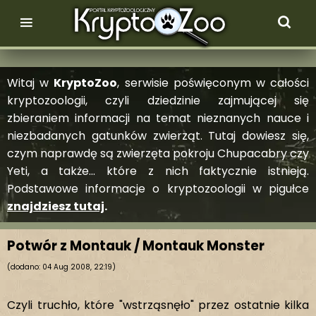
Witaj w
KryptoZoo
, serwisie poświęconym w całości
kryptozoologii, czyli dziedzinie zajmującej się
zbieraniem informacji na temat nieznanych nauce i
niezbadanych gatunków zwierząt. Tutaj dowiesz się,
czym naprawdę są zwierzęta pokroju Chupacabry czy
Yeti, a także... które z nich faktycznie istnieją.
Podstawowe informacje o kryptozoologii w pigułce
znajdziesz tutaj
.
Potwór z Montauk / Montauk Monster
(dodano: 04 Aug 2008, 22:19)
Czyli truchło, które "wstrząsnęło" przez ostatnie kilka