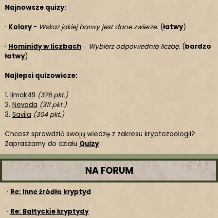
Najnowsze quizy:
·
Kolory
-
Wskaż jakiej barwy jest dane zwierze.
(
łatwy
)
·
Hominidy w liczbach
-
Wybierz odpowiednią liczbę.
(
bardzo
łatwy
)
Najlepsi quizowicze:
1.
limak49
(376 pkt.)
2.
Nevada
(311 pkt.)
3.
Savila
(304 pkt.)
Chcesz sprawdzić swoją wiedzę z zakresu kryptozoologii?
Zapraszamy do działu
Quizy
NA FORUM
·
Re: Inne źródło kryptyd
·
Re: Bałtyckie kryptydy