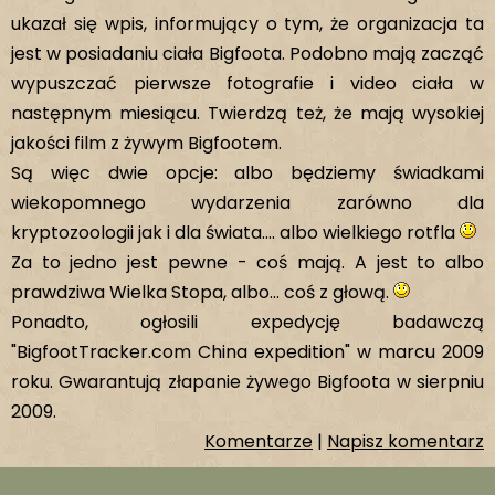
ukazał się wpis, informujący o tym, że organizacja ta
jest w posiadaniu ciała Bigfoota. Podobno mają zacząć
wypuszczać pierwsze fotografie i video ciała w
następnym miesiącu. Twierdzą też, że mają wysokiej
jakości film z żywym Bigfootem.
Są więc dwie opcje: albo będziemy świadkami
wiekopomnego wydarzenia zarówno dla
kryptozoologii jak i dla świata.... albo wielkiego rotfla
Za to jedno jest pewne - coś mają. A jest to albo
prawdziwa Wielka Stopa, albo... coś z głową.
Ponadto, ogłosili expedycję badawczą
"BigfootTracker.com China expedition" w marcu 2009
roku. Gwarantują złapanie żywego Bigfoota w sierpniu
2009.
Komentarze
|
Napisz komentarz