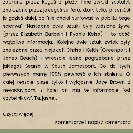
zabrane przez kogoś z plaży. Inne zwłoki zostałyt
znalezione przez jakiegoś surfera, który tylko przeniósł
je gdzieś dalej, bo "nie chciał surfować w pobliżu tego
ścierwa". Następne dwie sztuki były widziane żywe
(przez Elizabeth Barbeiri i Ryan'a Kelso) - to dość
wątpliwa informacja... Kolejne dwie sztuki zwłok były
znalezione przez niejakich Chrisa i Keith (Greenport i
Jones Beach) i wreszcie jedne pogrzebane przez
jakiegoś Sean'a w South Jamesport. Co do tych
pierwszych mamy 100% pewność o ich istnieniu. O
całej reszcie pisze tylko i wyłącznie Joye Brown z
newsday.com, z kolei on ma te informacje "od
czytelników". Ta, jasne...
Czytaj więcej
Komentarze
|
Napisz komentarz