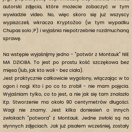
autorski zdjęcia, które możecie zobaczyć w tym
wywiadzie video. No, więc skoro się już wszyscy
wypiszczeli, wkracza KryptoZoo (w tym wypadku
Chupas solo ;P) i wyjaśnia niepotrzebnie rozdmuchaną
sprawę.
Na wstępie wyjaśnijmy jedno - "potwór z Montauk" NIE
MA DZIOBA. To jest po prostu kość szczękowa bez
mięsa (lub, jak kto woli - bez ciała).
Jest praktycznie całkowicie wygolony, włączając w to
ogon i nogi. Kto i po co to zrobił - nie mam pojęcia.
Wyjaśniam tylko, co to jest, a nie jak się tam znalazło
itp. Stworzenie ma około 90 centymetrów długości.
Wagi nie znamy. Jest kilka doniesień o innych
zwłokach "potwora" z Montauk. Jedne zwłoki są na
słynnych zdjęciach. Jak już pisałem wcześniej, zostały