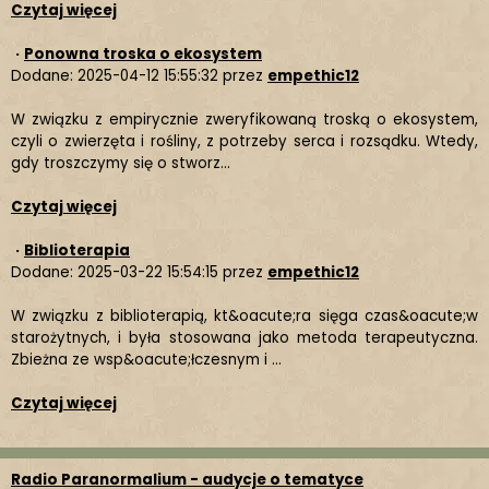
Czytaj więcej
·
Ponowna troska o ekosystem
Dodane: 2025-04-12 15:55:32 przez
empethic12
W związku z empirycznie zweryfikowaną troską o ekosystem,
czyli o zwierzęta i rośliny, z potrzeby serca i rozsądku. Wtedy,
gdy troszczymy się o stworz...
Czytaj więcej
·
Biblioterapia
Dodane: 2025-03-22 15:54:15 przez
empethic12
W związku z biblioterapią, kt&oacute;ra sięga czas&oacute;w
starożytnych, i była stosowana jako metoda terapeutyczna.
Zbieżna ze wsp&oacute;łczesnym i ...
Czytaj więcej
Radio Paranormalium - audycje o tematyce