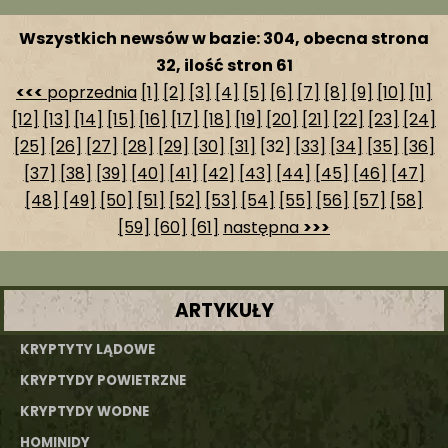
Wszystkich newsów w bazie: 304, obecna strona
32, ilość stron 61
<<<
poprzednia
[1]
[2]
[3]
[4]
[5]
[6]
[7]
[8]
[9]
[10]
[11]
[12]
[13]
[14]
[15]
[16]
[17]
[18]
[19]
[20]
[21]
[22]
[23]
[24]
[25]
[26]
[27]
[28]
[29]
[30]
[31]
[32]
[33]
[34]
[35]
[36]
[37]
[38]
[39]
[40]
[41]
[42]
[43]
[44]
[45]
[46]
[47]
[48]
[49]
[50]
[51]
[52]
[53]
[54]
[55]
[56]
[57]
[58]
[59]
[60]
[61]
następna
>>>
ARTYKUŁY
KRYPTYTY LĄDOWE
KRYPTYDY POWIETRZNE
KRYPTYDY WODNE
HOMINIDY