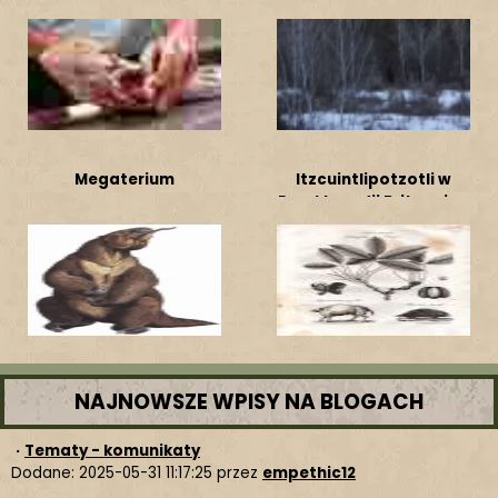
Megaterium
Itzcuintlipotzotli w
Encyklopedii Britannica
NAJNOWSZE WPISY NA BLOGACH
·
Tematy - komunikaty
Dodane: 2025-05-31 11:17:25 przez
empethic12