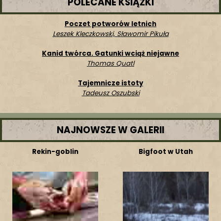
POLECANE KSIĄŻKI
Poczet potworów letnich
Leszek Kleczkowski, Sławomir Pikuła
Kanid twórca. Gatunki wciąż niejawne
Thomas Quatl
Tajemnicze istoty
Tadeusz Oszubski
NAJNOWSZE W GALERII
Rekin-goblin
Bigfoot w Utah