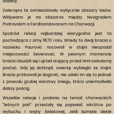
odzieży.
Zwierzęta te zamieszkiwały wyłącznie obszary lasów.
Widywano je na obszarze między Novigradem
Podravskim a Ferdinandovacem na Chorwacji.
Spośród relacji najbardziej wiarygodna jest ta
pochodząca z zimy 1870 roku. Wtedy to dwaj bracia o
nazwisku Paurovic nocowali w stajni nieopodal
miejscowości Severovac. W pewnym momencie
bracia obudzili się i ujrzeli stojącą przed nimi owłosioną
postać. Gdy jej dotknęli, zwierzę wybiegło ze stajni.
Bracia próbowali je dogonić, nie udało im się to jednak
z powodu grubej warstwy śniegu, która uniemożliwiła
dalszy pościg.
Wszelkie relacje i podania na temat chorwackich
"leśnych pań" przestały się pojawiać wkrótce po
wybuchu I wojny światowej. Jeśli šumske dekle