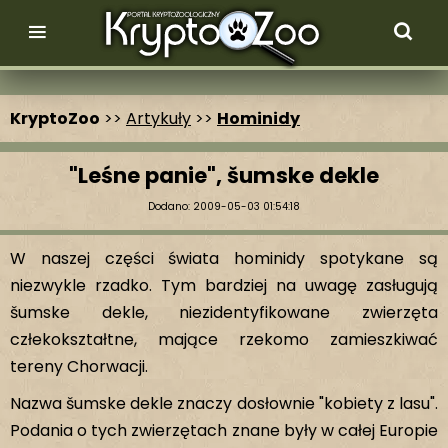
KryptoZoo
>>
Artykuły
>>
Hominidy
"Leśne panie", šumske dekle
Dodano: 2009-05-03 01:54:18
W naszej części świata hominidy spotykane są
niezwykle rzadko. Tym bardziej na uwagę zasługują
šumske dekle, niezidentyfikowane zwierzęta
człekokształtne, mające rzekomo zamieszkiwać
tereny Chorwacji.
Nazwa šumske dekle znaczy dosłownie "kobiety z lasu".
Podania o tych zwierzętach znane były w całej Europie