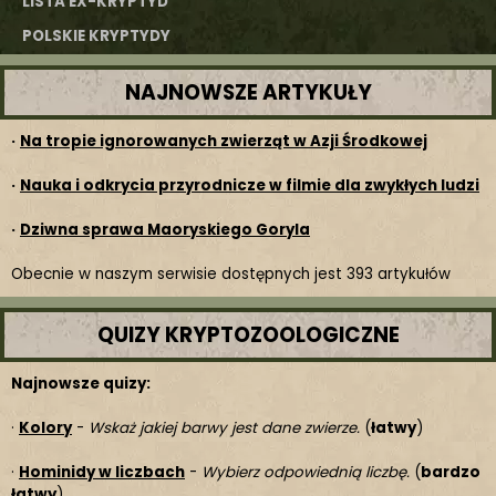
LISTA EX-KRYPTYD
POLSKIE KRYPTYDY
NAJNOWSZE ARTYKUŁY
·
Na tropie ignorowanych zwierząt w Azji Środkowej
·
Nauka i odkrycia przyrodnicze w filmie dla zwykłych ludzi
·
Dziwna sprawa Maoryskiego Goryla
Obecnie w naszym serwisie dostępnych jest 393 artykułów
QUIZY KRYPTOZOOLOGICZNE
Najnowsze quizy:
·
Kolory
-
Wskaż jakiej barwy jest dane zwierze.
(
łatwy
)
·
Hominidy w liczbach
-
Wybierz odpowiednią liczbę.
(
bardzo
łatwy
)