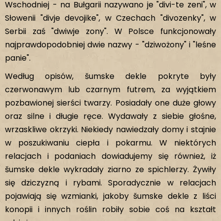
Wschodniej - na Bułgarii nazywano je "divi-te zeni", w
Słowenii "divje devojike", w Czechach "divozenky", w
Serbii zaś "dwiwje zony". W Polsce funkcjonowały
najprawdopodobniej dwie nazwy - "dziwożony" i "leśne
panie".
Według opisów, šumske dekle pokryte były
czerwonawym lub czarnym futrem, za wyjątkiem
pozbawionej sierści twarzy. Posiadały one duże głowy
oraz silne i długie ręce. Wydawały z siebie głośne,
wrzaskliwe okrzyki. Niekiedy nawiedzały domy i stajnie
w poszukiwaniu ciepła i pokarmu. W niektórych
relacjach i podaniach dowiadujemy się również, iż
šumske dekle wykradały ziarno ze spichlerzy. Żywiły
się dziczyzną i rybami. Sporadycznie w relacjach
pojawiają się wzmianki, jakoby šumske dekle z liści
konopii i innych roślin robiły sobie coś na kształt