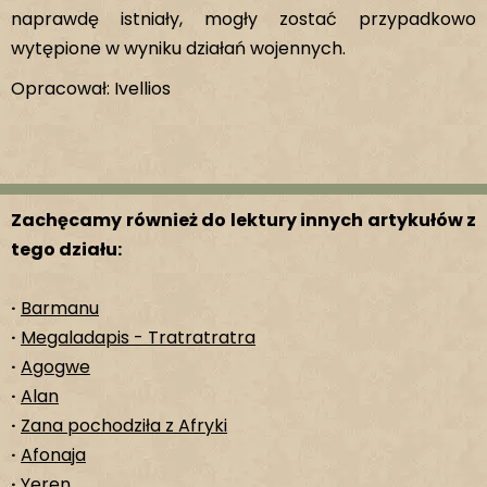
naprawdę istniały, mogły zostać przypadkowo
wytępione w wyniku działań wojennych.
Opracował: Ivellios
Zachęcamy również do lektury innych artykułów z
tego działu:
·
Barmanu
·
Megaladapis - Tratratratra
·
Agogwe
·
Alan
·
Zana pochodziła z Afryki
·
Afonaja
·
Yeren