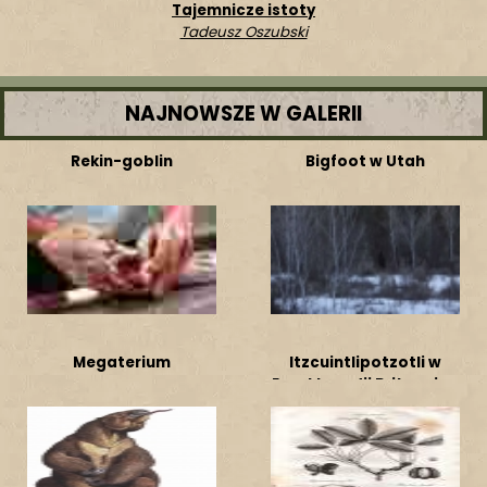
Tajemnicze istoty
Tadeusz Oszubski
NAJNOWSZE W GALERII
Rekin-goblin
Bigfoot w Utah
Megaterium
Itzcuintlipotzotli w
Encyklopedii Britannica