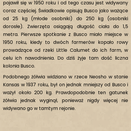
pojawił się w 1950 roku i od tego czasu jest widywany
coraz częściej. Świadkowie opisują Busco jako ważące
od 25 kg (młode osobniki) do 250 kg (osobniki
dorosłe). Zwierzęta osiągają długość ciała do 1,5
metra. Pierwsze spotkanie z Busco miało miejsce w
1950 roku, kiedy to dwóch farmerów kopało rowy
prowadzące od rzeki Little Calumet do ich farm, w
celu ich nawodnienia. Do dziś żyje tam dość liczna
kolonia Busco.
Podobnego żółwia widziano w rzece Neosho w stanie
Kansas w 1937 roku, był on jednak mniejszy od Busco i
ważył około 200 kg. Prawdopodobnie ten gatunek
żółwia jednak wyginął, ponieważ nigdy więcej nie
widywano go w tamtym rejonie.