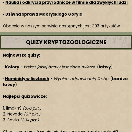
·
Nauka i odkrycia przyrodnicze w filmie dla zwykłych ludzi
·
Dziwna sprawa Maoryskiego Goryla
Obecnie w naszym serwisie dostępnych jest 393 artykułów
QUIZY KRYPTOZOOLOGICZNE
Najnowsze quizy:
·
Kolory
-
Wskaż jakiej barwy jest dane zwierze.
(
łatwy
)
·
Hominidy w liczbach
-
Wybierz odpowiednią liczbę.
(
bardzo
łatwy
)
Najlepsi quizowicze:
1.
limak49
(376 pkt.)
2.
Nevada
(311 pkt.)
3.
Savila
(304 pkt.)
Chcesz sprawdzić swoją wiedzę z zakresu kryptozoologii?