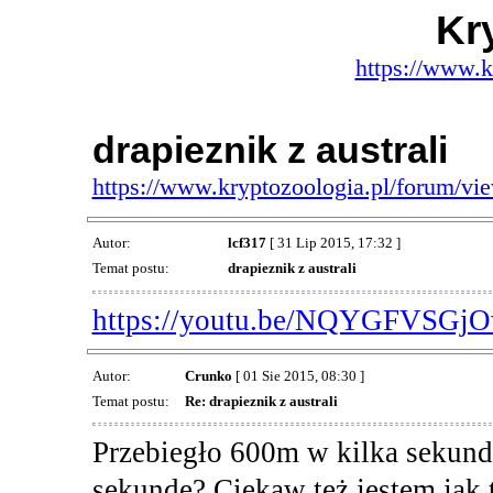
Kr
https://www.k
drapieznik z australi
https://www.kryptozoologia.pl/forum/v
Autor:
lcf317
[ 31 Lip 2015, 17:32 ]
Temat postu:
drapieznik z australi
https://youtu.be/NQYGFVSGj
Autor:
Crunko
[ 01 Sie 2015, 08:30 ]
Temat postu:
Re: drapieznik z australi
Przebiegło 600m w kilka sekund.
sekundę? Ciekaw też jestem jak t