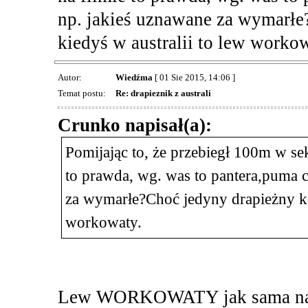
np. jakieś uznawane za wymarłe
kiedyś w australii to lew workow
Autor:
Wiedźma
[ 01 Sie 2015, 14:06 ]
Temat postu:
Re: drapieznik z australi
Crunko napisał(a):
Pomijając to, że przebiegł 100m w se
to prawda, wg. was to pantera,puma c
za wymarłe?Choć jedyny drapieżny kot
workowaty.
Lew WORKOWATY jak sama nazwa