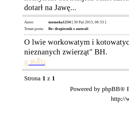
dotarł na Jawę...
Autor:
momoka1234
[ 30 Paź 2015, 06:53 ]
Temat postu:
Re: drapieznik z australi
O lwie workowatym i kotowatych
nieznanych zwierząt" BH.
g คลับ
Strona
1
z
1
Powered by phpBB® F
http:/