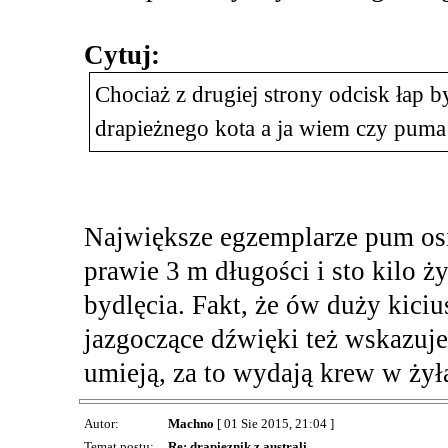
Cytuj:
Chociaż z drugiej strony odcisk łap b
drapieżnego kota a ja wiem czy puma 
Największe egzemplarze pum osi
prawie 3 m długości i sto kilo ż
bydlęcia. Fakt, że ów duży kici
jazgoczące dźwięki też wskazuj
umieją, za to wydają krew w żył
Autor:
Machno
[ 01 Sie 2015, 21:04 ]
Temat postu:
Re: drapieznik z australi