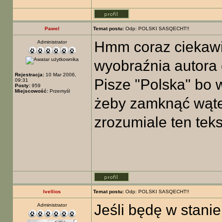
Pawel
Temat postu:
Odp: POLSKI SASQECHT!!
Hmm coraz ciekawie
Administrator
wyobraźnia autora 
Rejestracja:
10 Mar 2006,
Pisze "Polska" bo 
09:31
Posty:
959
Miejscowość:
Przemyśl
żeby zamknąć wątek
zrozumiale ten tekst
Ivellios
Temat postu:
Odp: POLSKI SASQECHT!!
Jeśli będę w stani
Administrator