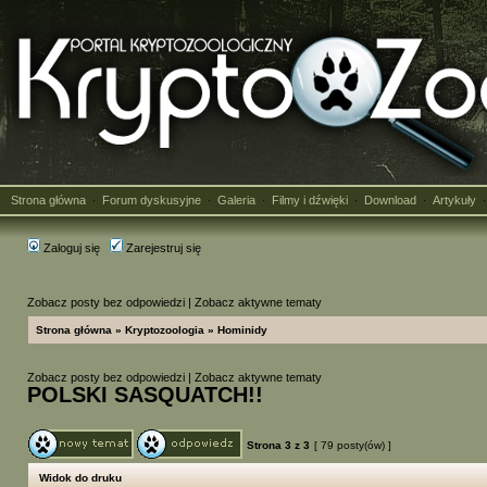
Strona główna
Forum dyskusyjne
Galeria
Filmy i dźwięki
Download
Artykuły
·
·
·
·
·
Zaloguj się
Zarejestruj się
Zobacz posty bez odpowiedzi
|
Zobacz aktywne tematy
Strona główna
»
Kryptozoologia
»
Hominidy
Zobacz posty bez odpowiedzi
|
Zobacz aktywne tematy
POLSKI SASQUATCH!!
Strona
3
z
3
[ 79 posty(ów) ]
Widok do druku