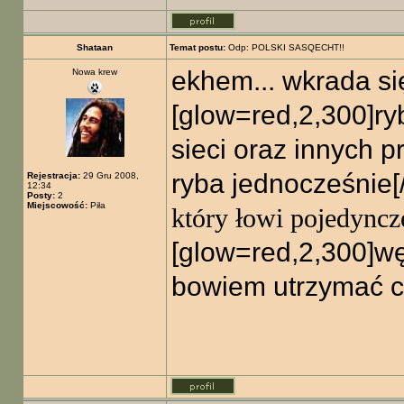
Shataan
Temat postu:
Odp: POLSKI SASQECHT!!
ekhem... wkrada si
Nowa krew
[glow=red,2,300]ry
sieci oraz innych 
ryba jednocześnie[
Rejestracja:
29 Gru 2008,
12:34
Posty:
2
Miejscowość:
Piła
który łowi pojedyncze
[glow=red,2,300]wę
bowiem utrzymać ca