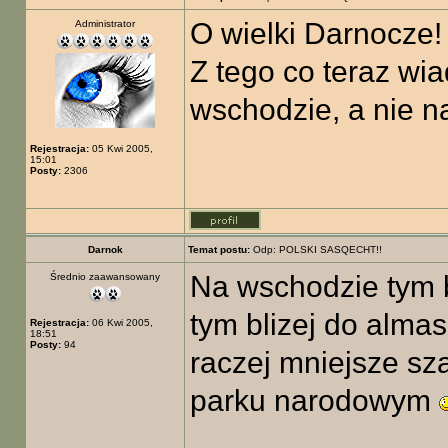
O wielki Darnocze!
Administrator
Z tego co teraz wi
wschodzie, a nie na
Rejestracja:
05 Kwi 2005,
15:01
Posty:
2306
Darnok
Temat postu:
Odp: POLSKI SASQECHT!!
Na wschodzie tym ba
Średnio zaawansowany
tym blizej do alma
Rejestracja:
06 Kwi 2005,
18:51
Posty:
94
raczej mniejsze sz
parku narodowym