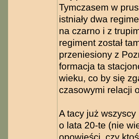
Tymczasem w prus
istniały dwa regim
na czarno i z trup
regiment został ta
przeniesiony z Poz
formacja ta stacj
wieku, co by się z
czasowymi relacji 
A tacy już wszyscy 
o lata 20-te (nie w
opowieści, czy ktoś