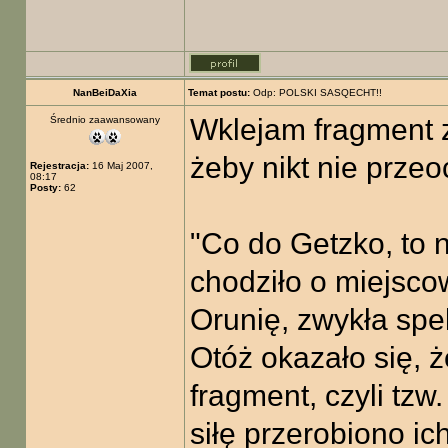
NanBeiDaXia
Temat postu:
Odp: POLSKI SASQECHT!!
Wklejam fragment 
Średnio zaawansowany
żeby nikt nie przeo
Rejestracja:
16 Maj 2007,
08:17
Posty:
62
"Co do Getzko, to 
chodziło o miejsco
Orunię, zwykła spe
Otóż okazało się, 
fragment, czyli tzw
siłę przerobiono ic