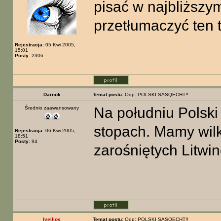
pisać w najbliższy
przetłumaczyć ten t
Rejestracja:
05 Kwi 2005,
15:01
Posty:
2306
Darnok
Temat postu:
Odp: POLSKI SASQECHT!!
Na południu Polski 
Średnio zaawansowany
stopach. Mamy wilki
Rejestracja:
06 Kwi 2005,
18:51
Posty:
94
zarośniętych Litw
Ivellios
Temat postu:
Odp: POLSKI SASQECHT!!