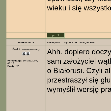
wieku i się wszyst
NanBeiDaXia
Temat postu:
Odp: POLSKI SASQECHT!!
Ahh. dopiero doczy
Średnio zaawansowany
sam założyciel wąt
Rejestracja:
16 Maj 2007,
08:17
Posty:
62
o Białorusi. Czyli 
przestraszył się gł
wymyślił wersję pr