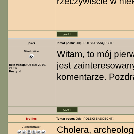
rzeczywiście w nie
joker
Temat postu:
Odp: POLSKI SASQECHT!!
Witam, to mój pierw
Nowa krew
jest zainteresowan
Rejestracja:
06 Mar 2010,
21:56
Posty:
4
komentarze. Pozdr
Ivellios
Temat postu:
Odp: POLSKI SASQECHT!!
Cholera, archeolog 
Administrator