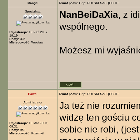
Mangel
Temat postu:
Odp: POLSKI SASQECHT!!
NanBeiDaXia
, z i
Specjalista
wspólnego.
Rejestracja:
13 Paź 2007,
19:19
Posty:
336
Miejscowość:
Wrocław
Możesz mi wyjaśnić
Pawel
Temat postu:
Odp: POLSKI SASQECHT!!
Ja też nie rozumi
Administrator
widzę ten gościu co
Rejestracja:
10 Mar 2006,
sobie nie robi, (j
09:31
Posty:
959
Miejscowość:
Przemyśl