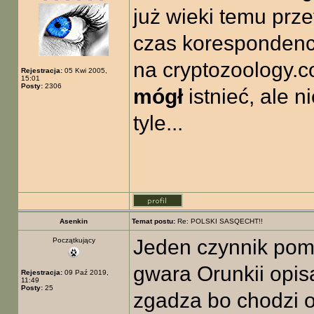
już wieki temu prz
czas korespondencj
na cryptozoology.c
Rejestracja:
05 Kwi 2005,
15:01
Posty:
2306
mógł
istnieć, ale n
tyle...
Asenkin
Temat postu:
Re: POLSKI SASQECHT!!
Jeden czynnik pomi
Początkujący
gwara Orunkii opisa
Rejestracja:
09 Paź 2019,
11:49
Posty:
25
zgadza bo chodzi o