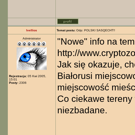
Ivellios
Temat postu:
Odp: POLSKI SASQECHT!!
"Nowe" info na tem
Administrator
http://www.cryptoz
Jak się okazuje, ch
Białorusi miejscowo
Rejestracja:
05 Kwi 2005,
15:01
Posty:
2306
miejscowość mieści
Co ciekawe tereny 
niezbadane.