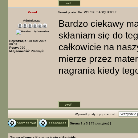
Pawel
Temat postu:
Re: POLSKI SASQUATCH!!
Bardzo ciekawy mat
Administrator
skłaniam się do teg
Rejestracja:
10 Mar 2006,
całkowicie na nasz
09:31
Posty:
959
Miejscowość:
Przemyśl
mierze przez mater
nagrania kiedy tego
Wyświetl posty z poprzednich:
Strona
3
z
3
[ 79 posty(ów) ]
Strona główna
»
Kryptozoologia
»
Hominidy