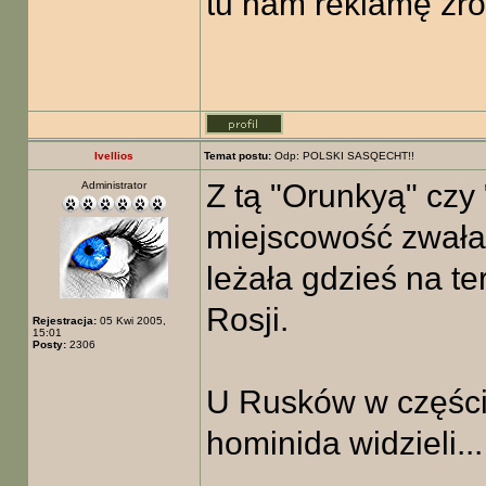
tu nam reklamę zro
Ivellios
Temat postu:
Odp: POLSKI SASQECHT!!
Z tą "Orunkyą" czy 
Administrator
miejscowość zwała,
leżała gdzieś na t
Rosji.
Rejestracja:
05 Kwi 2005,
15:01
Posty:
2306
U Rusków w części 
hominida widzieli...