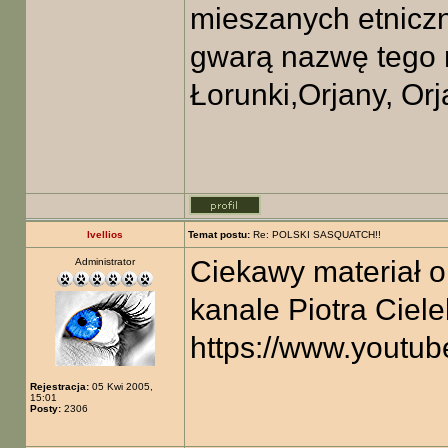
mieszanych etniczn
gwarą nazwę tego 
Łorunki,Orjany, Orj
Ivellios
Temat postu:
Re: POLSKI SASQUATCH!!
Ciekawy materiał o
Administrator
kanale Piotra Ciele
https://www.yout
Rejestracja:
05 Kwi 2005,
15:01
Posty:
2306