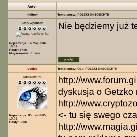
Autor
nikifoor
Temat postu:
POLSKI SASQECHT!!
Nie będziemy już 
Stary wyjadacz
Rejestracja:
14 Maj 2006,
10:52
Posty:
1748
Miejscowość:
Koserz
Ivellios
Temat postu:
Odp: POLSKI SASQECHT!!
http://www.forum.gi
Administrator
dyskusja o Getzko n
http://www.cryptoz
<- tu się swego cz
Rejestracja:
05 Kwi 2005,
15:01
Posty:
2306
http://www.magia.gi